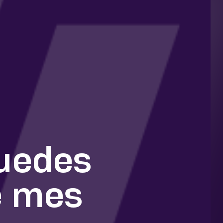
uedes
e mes