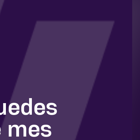
uedes
e mes