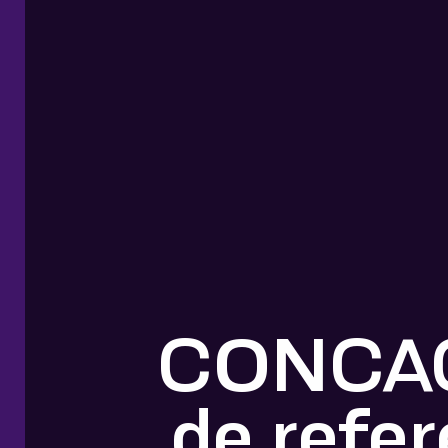
CONCACA
de refer