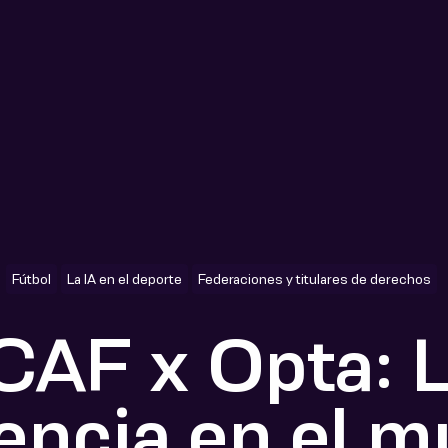
Fútbol
La IA en el deporte
Federaciones y titulares de derechos
F x Opta: L
encia en el 