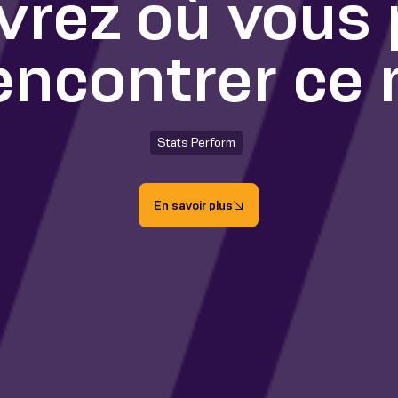
rez où vous
encontrer ce 
Stats Perform
En savoir plus