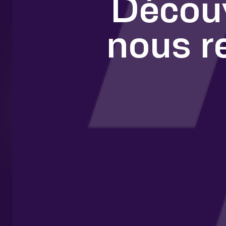
Découv
nous r