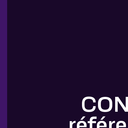
CONC
référe