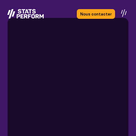
Passer au contenu principal
Nous contacter