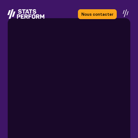
Passer au contenu principal
Nous contacter