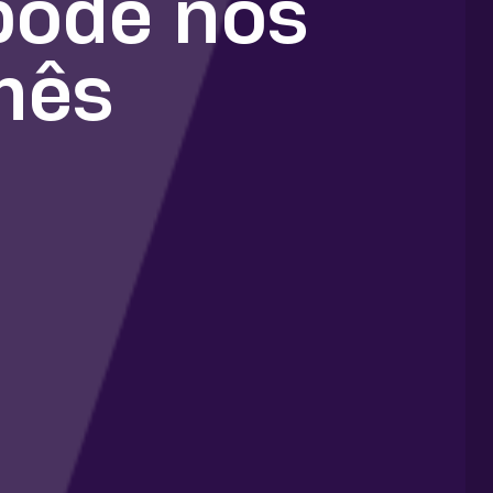
pode nos
mês