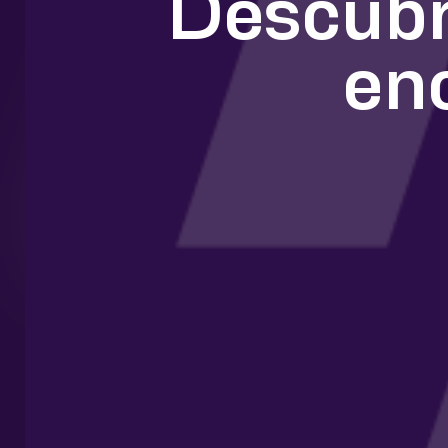
Descubr
en