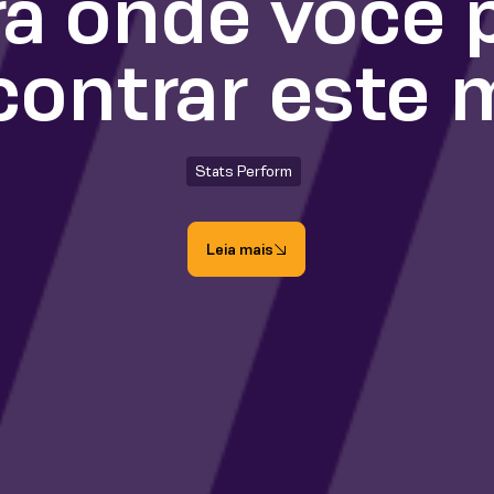
a onde você 
contrar este 
Stats Perform
Leia mais