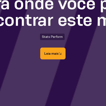
a onde você 
contrar este 
Stats Perform
Leia mais