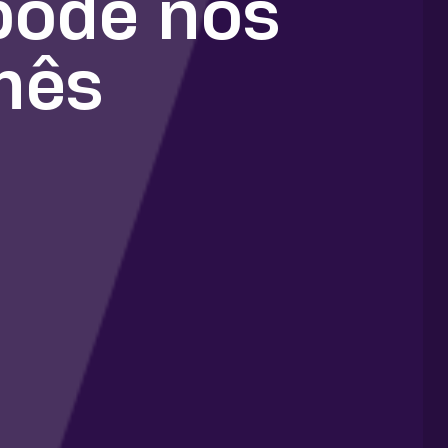
pode nos
mês