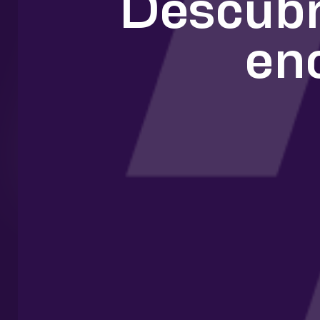
Descubr
en