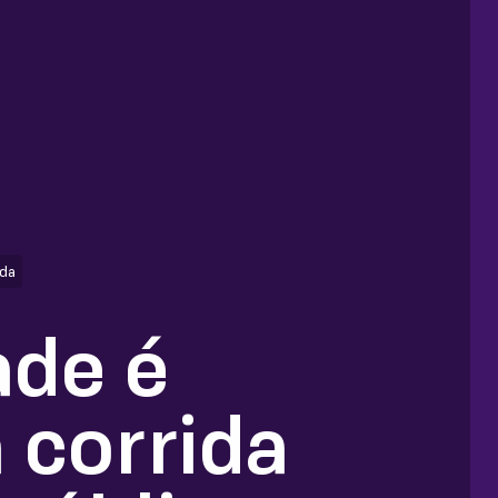
da
ade é
 corrida