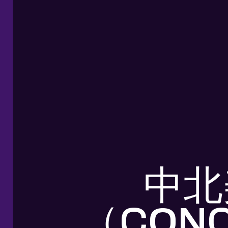
中北
（CONC