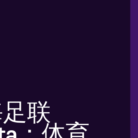
海足联
pta：体育