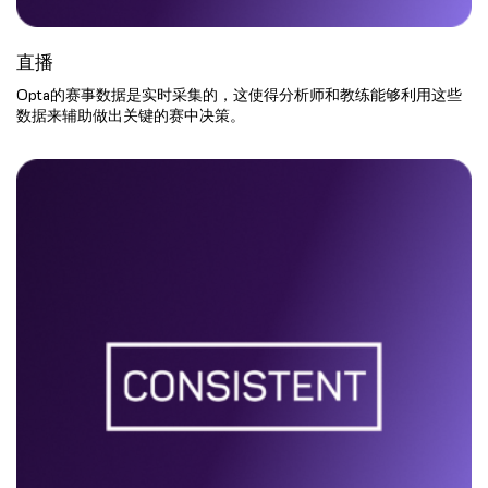
直播
Opta的赛事数据是实时采集的，这使得分析师和教练能够利用这些
数据来辅助做出关键的赛中决策。