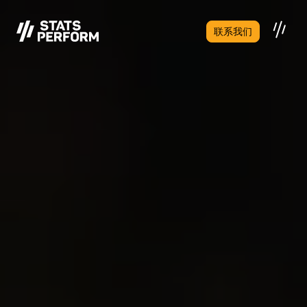
跳至主要内容
联系我们