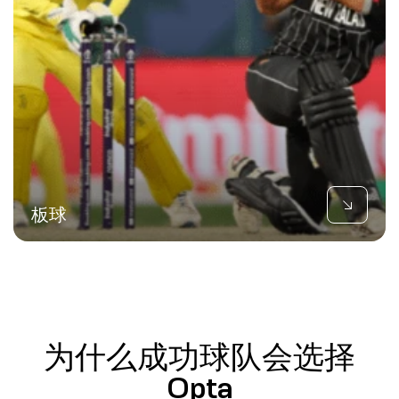
板球
为什么成功球队会选择
Opta