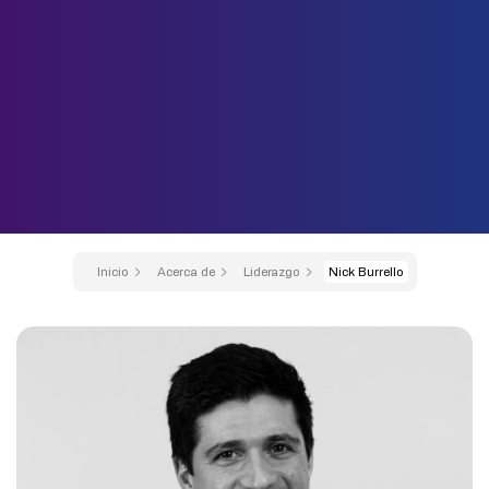
Inicio
Acerca de
Liderazgo
Nick Burrello