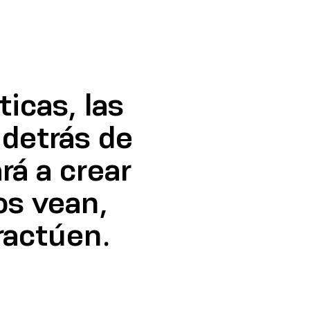
ticas, las
 detrás de
á a crear
os vean,
ractúen.