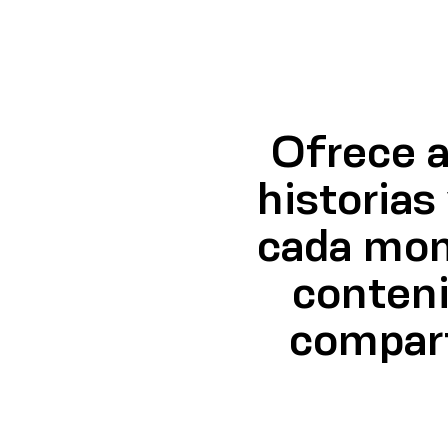
Ofrece a 
historias
cada mom
conteni
compart