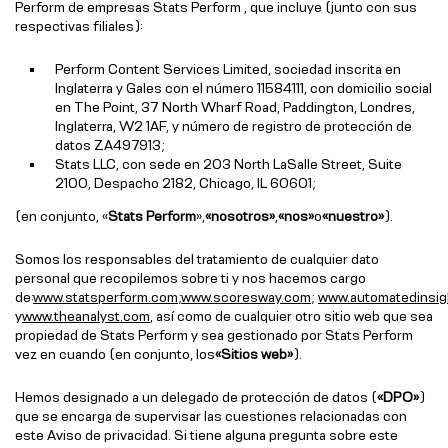
Perform de empresas Stats Perform , que incluye (junto con sus
respectivas filiales):
Perform Content Services Limited, sociedad inscrita en
Inglaterra y Gales con el número 11584111, con domicilio social
en The Point, 37 North Wharf Road, Paddington, Londres,
Inglaterra, W2 1AF, y número de registro de protección de
datos ZA497913;
Stats LLC, con sede en 203 North LaSalle Street, Suite
2100, Despacho 2182, Chicago, IL 60601;
(en conjunto, «
Stats Perform
»,
«nosotros»
,
«nos»
o
«nuestro»
).
Somos los responsables del tratamiento de cualquier dato
personal que recopilemos sobre ti y nos hacemos cargo
de:
www.statsperform.com
;
www.scoresway.com
;
www.automatedinsig
y
www.theanalyst.com
, así como de cualquier otro sitio web que sea
propiedad de Stats Perform y sea gestionado por Stats Perform
vez en cuando (en conjunto, los
«Sitios web»
).
Hemos designado a un delegado de protección de datos (
«DPO»
)
que se encarga de supervisar las cuestiones relacionadas con
este Aviso de privacidad. Si tiene alguna pregunta sobre este