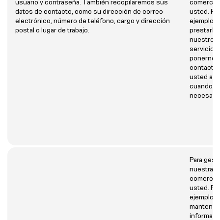
usuario y contraseña. También recopilaremos sus
comercial
datos de contacto, como su dirección de correo
usted. Po
electrónico, número de teléfono, cargo y dirección
ejemplo, 
postal o lugar de trabajo.
prestarle
nuestros
servicios
ponernos
contacto
usted al 
cuando s
necesario
Para gest
nuestra r
comercial
usted. Po
ejemplo, 
mantener
informado