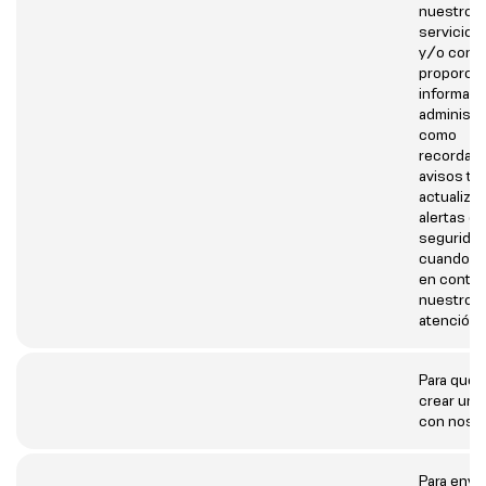
nuestros
servicios,
y/o condi
proporcio
informaci
administra
como
recordato
avisos té
actualiza
alertas de
seguridad
cuando s
en contac
nuestro e
atención a
Para que 
crear una
con nosot
Para envia