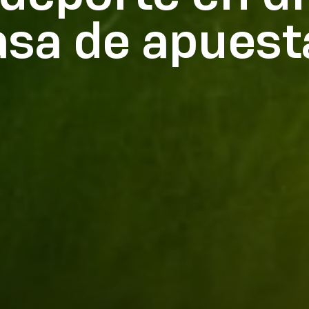
asa de apuest