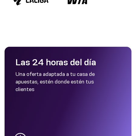
Las 24 horas del día
Una oferta adaptada a tu casa de
apuestas, estén donde estén tus
clientes