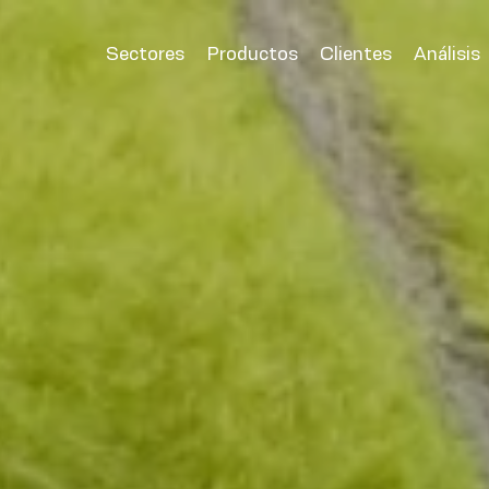
Sectores
Productos
Clientes
Análisis