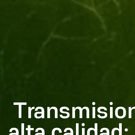
Transmision
alta calidad: