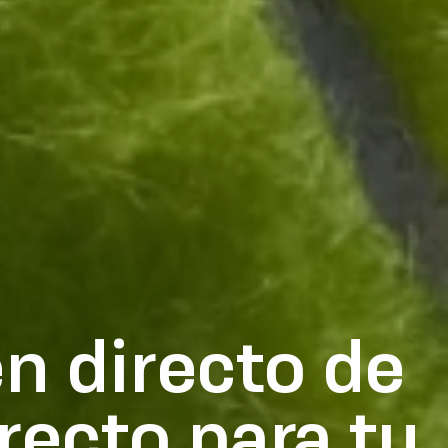
n directo de
irecto para tu