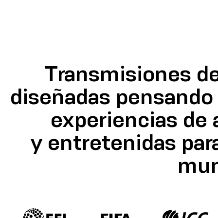
Transmisiones dep
diseñadas pensando e
experiencias de
y entretenidas par
mun