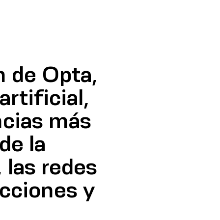
n de Opta,
rtificial,
ncias más
de la
, las redes
icciones y