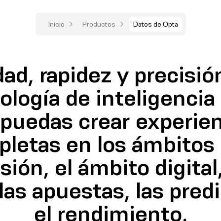
Inicio
Productos
Datos de Opta
ad, rapidez y precisió
logía de inteligencia a
 puedas crear experie
letas en los ámbitos 
ión, el ámbito digital
 las apuestas, las pred
el rendimiento.