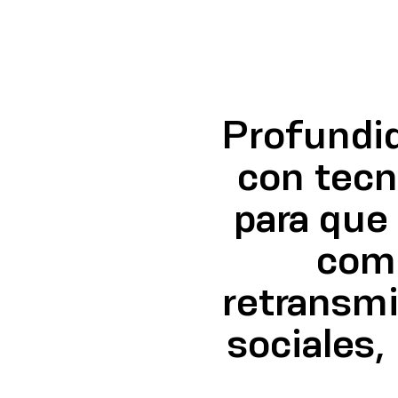
Profundid
con tecno
para que
comp
retransmis
sociales,