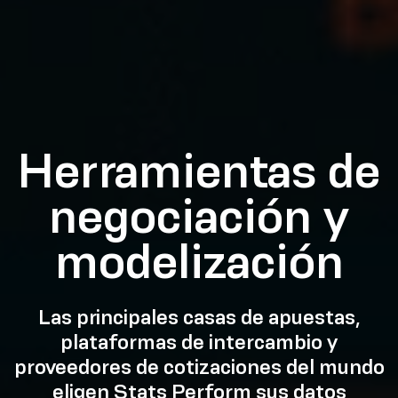
Herramientas de
negociación y
modelización
Las principales casas de apuestas,
plataformas de intercambio y
proveedores de cotizaciones del mundo
eligen Stats Perform sus datos