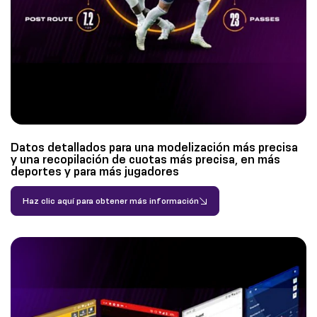
Datos detallados para una modelización más precisa
y una recopilación de cuotas más precisa, en más
deportes y para más jugadores
Haz clic aquí para obtener más información