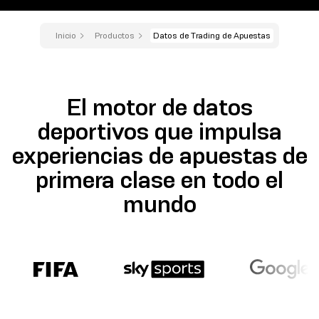
Inicio
Productos
Datos de Trading de Apuestas
El motor de datos
deportivos que impulsa
experiencias de apuestas de
primera clase en todo el
mundo