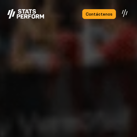
Saltar al contenido principal
Contáctenos