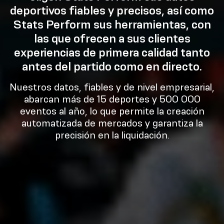
deportivos fiables y precisos, así como
Stats Perform sus herramientas, con
las que ofrecen a sus clientes
experiencias de primera calidad tanto
antes del partido como en directo.
Nuestros datos, fiables y de nivel empresarial,
abarcan más de 15 deportes y 500 000
eventos al año, lo que permite la creación
automatizada de mercados y garantiza la
precisión en la liquidación.