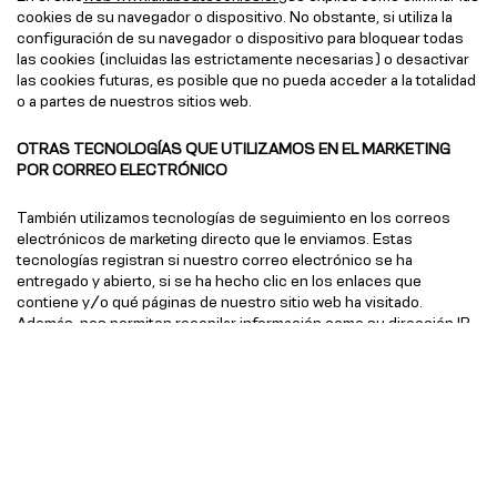
cookies de su navegador o dispositivo. No obstante, si utiliza la
configuración de su navegador o dispositivo para bloquear todas
las cookies (incluidas las estrictamente necesarias) o desactivar
las cookies futuras, es posible que no pueda acceder a la totalidad
o a partes de nuestros sitios web.
OTRAS TECNOLOGÍAS QUE UTILIZAMOS EN EL MARKETING
POR CORREO ELECTRÓNICO
También utilizamos tecnologías de seguimiento en los correos
electrónicos de marketing directo que le enviamos. Estas
tecnologías registran si nuestro correo electrónico se ha
entregado y abierto, si se ha hecho clic en los enlaces que
contiene y/o qué páginas de nuestro sitio web ha visitado.
Además, nos permiten recopilar información como su dirección IP,
el navegador, el tipo de cliente de correo electrónico y otros datos
similares. Utilizamos esta información para evaluar el rendimiento
de nuestras campañas de correo electrónico y con fines
analíticos.
Siempre puede darse de baja de nuestras comunicaciones de
marketing haciendo clic en el enlace «cancelar suscripción» que
aparece al final de nuestros correos electrónicos, o puede