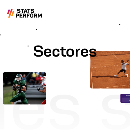
Saltar al contenido principal
Sectores
nes 