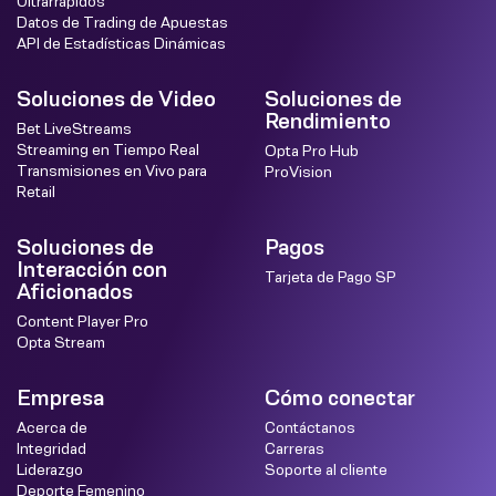
Ultrarrápidos
Datos de Trading de Apuestas
API de Estadísticas Dinámicas
Soluciones de Video
Soluciones de
Rendimiento
Bet LiveStreams
Streaming en Tiempo Real
Opta Pro Hub
Transmisiones en Vivo para
ProVision
Retail
Soluciones de
Pagos
Interacción con
Tarjeta de Pago SP
Aficionados
Content Player Pro
Opta Stream
Empresa
Cómo conectar
Acerca de
Contáctanos
Integridad
Carreras
Liderazgo
Soporte al cliente
Deporte Femenino