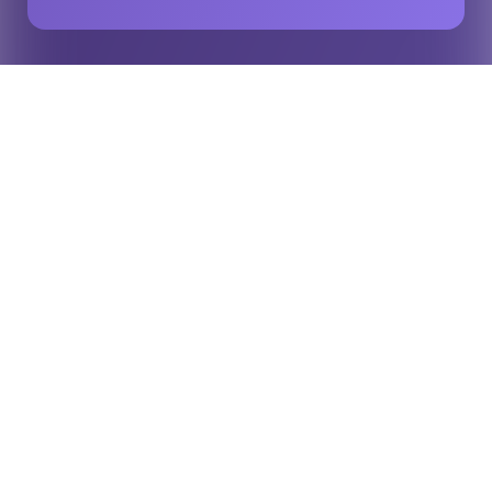
Inicio
Eventos
Opta Forum : Las ponencias de investigación
Tras el cierre del plazo de presentación de candidaturas para la
segunda fase del
concursoOpta Forum
2026», se han
seleccionado cuatro proyectos para su presentación en el
escenario, y se han recomendado otros tres para su presentación