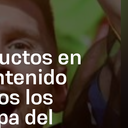
ductos en
ntenido
os los
pa del