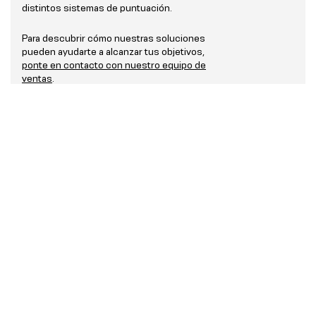
distintos sistemas de puntuación.
Para descubrir cómo nuestras soluciones
pueden ayudarte a alcanzar tus objetivos,
ponte en contacto con nuestro equipo de
ventas
.
¿Pueden las plataformas de fantasy
acceder a estadísticas en tiempo real
para obtener actualizaciones de los
resultados en directo?
Sí. La combinación única Stats Perform—que
aúna datos históricos detallados, información
en directo y una amplia cobertura— hace que
los datos de Opta sean la opción ideal para
muchos de los juegos de fantasía más
populares del mundo, incluida la Fantasy
Premier League.
Para obtener más información sobre las