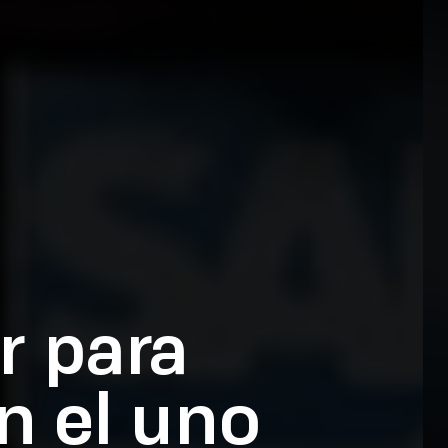
r para
en el uno