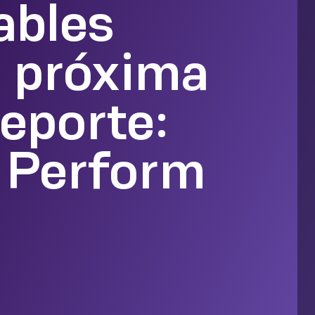
ables
a próxima
deporte:
s Perform