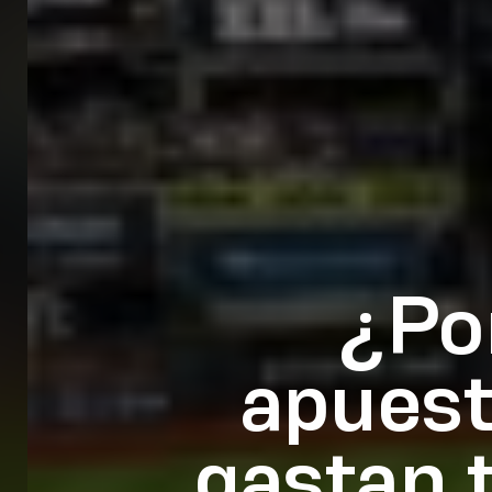
¿Por
apuest
gastan 