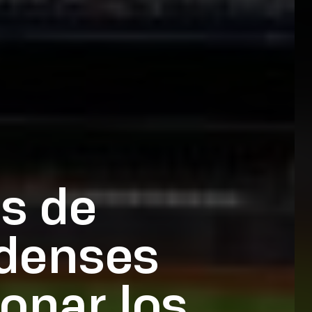
as de
idenses
onar los