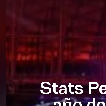
Stats P
año de