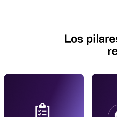
Los pilar
r