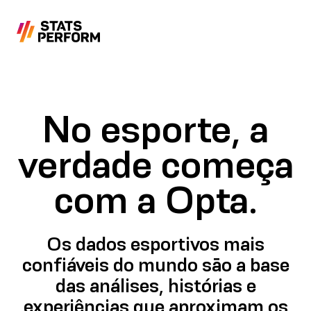
Pular para o conteúdo principal
No esporte, a
verdade começa
com a Opta.
Os dados esportivos mais
confiáveis do mundo são a base
das análises, histórias e
experiências que aproximam os