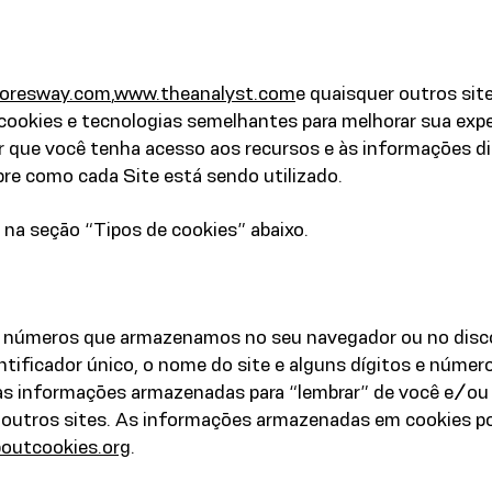
oresway.com
,
www.theanalyst.com
e quaisquer outros sit
m cookies e tecnologias semelhantes para melhorar sua expe
tir que você tenha acesso aos recursos e às informações d
re como cada Site está sendo utilizado.
 na seção “Tipos de cookies” abaixo.
números que armazenamos no seu navegador ou no disco rí
ificador único, o nome do site e alguns dígitos e número
a as informações armazenadas para “lembrar” de você e/ou
or outros sites. As informações armazenadas em cookies 
boutcookies.org
.