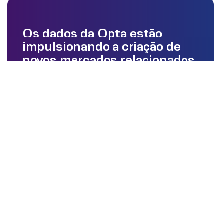
Os dados da Opta estão
impulsionando a criação de
novos mercados relacionados
ao desempenho de times e
jogadores para as maiores
operadoras
Solicite uma demonstração do produto à nossa
equipe