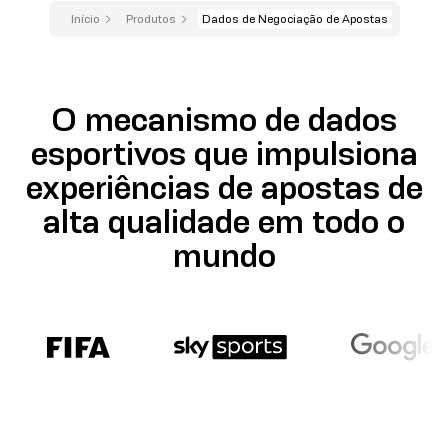
Início
Produtos
Dados de Negociação de Apostas
O mecanismo de dados
esportivos que impulsiona
experiências de apostas de
alta qualidade em todo o
mundo