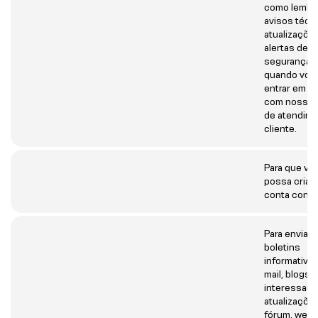
como lembr
avisos técn
atualizaçõe
alertas de
segurança, 
quando voc
entrar em c
com nossa 
de atendime
cliente.
Para que vo
possa criar
conta cono
Para enviar 
boletins
informativos
mail, blogs
interessant
atualizaçõe
fórum, webi