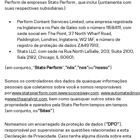
Perform de empresas Stats Perform , que inclui (juntamente com
suas respectivas subsidiárias):
Perform Content Services Limited, uma empresa registrada
na Inglaterra e no País de Gales sob o número 11584111, com
sede social em The Point, 37 North Wharf Road,
Paddington, Londres, Inglaterra, W2 1AF, e número de
registro de proteção de dados ZA497913;
Stats LLC, com sede na Rua North LaSalle, 203, Suíte 2100,
Sala 2182, Chicago, IL 60601;
(em conjunto, “
Stats Perform
”,
“nós”
,
“nos”
ou
“nosso”
).
Somos os controladores dos dados de quaisquer informações
pessoais que coletamos sobre você e somos responsáveis
por:
www.statsperform.com
;
www.scoresway.com
;
www.automatedinsi
e
www.theanalyst.com
, bem como quaisquer outros sites de
propriedade e operados pela Stats Perform tempos em tempos
(em conjunto, os
“Sites”
).
Nomeamos um encarregado da proteção de dados (
“DPO”
),
responsável por supervisionar as questões relacionadas a esta
Declaração de Privacidade. Caso tenha alguma dúvida sobre esta