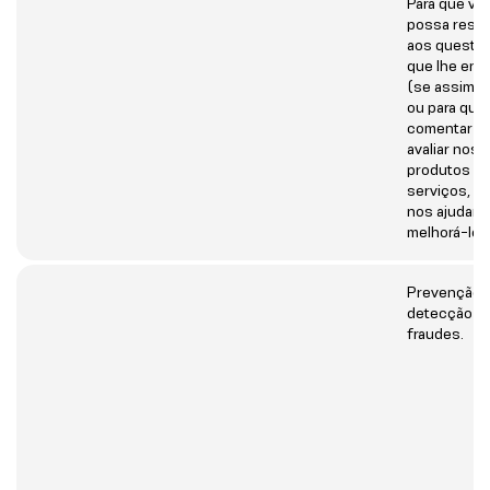
Para que vo
possa resp
aos questio
que lhe env
(se assim d
ou para que
comentar o
avaliar nos
produtos o
serviços, a 
nos ajudar a
melhorá-los
Prevenção 
detecção d
fraudes.