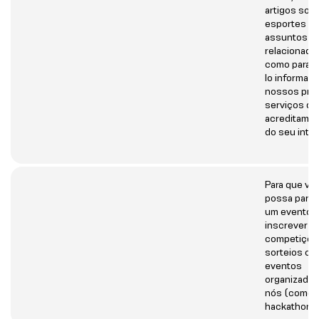
artigos sob
esportes e
assuntos
relacionado
como para 
lo informad
nossos pro
serviços qu
acreditamos
do seu inte
Para que vo
possa partic
um evento 
inscrever-
competiçõe
sorteios ou
eventos
organizados
nós (como
hackathons