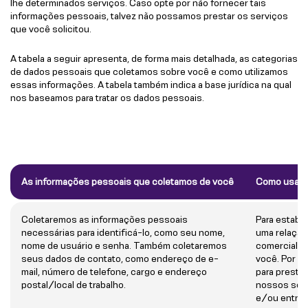
lhe determinados serviços. Caso opte por não fornecer tais
informações pessoais, talvez não possamos prestar os serviços
que você solicitou.
A tabela a seguir apresenta, de forma mais detalhada, as categorias
de dados pessoais que coletamos sobre você e como utilizamos
essas informações. A tabela também indica a base jurídica na qual
nos baseamos para tratar os dados pessoais.
As informações pessoais que coletamos de você
Como usamo
Coletaremos as informações pessoais
Para estabe
necessárias para identificá-lo, como seu nome,
uma relação
nome de usuário e senha. Também coletaremos
comercial 
seus dados de contato, como endereço de e-
você. Por e
mail, número de telefone, cargo e endereço
para prestar
postal/local de trabalho.
nossos ser
e/ou entrar