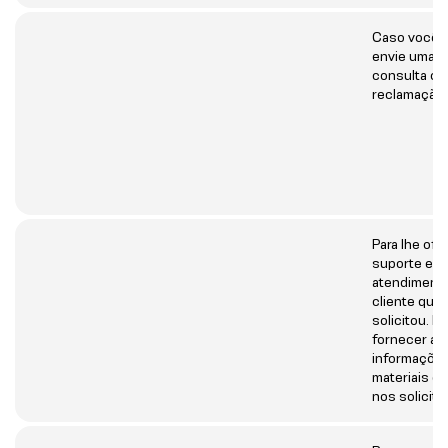
Caso você 
envie uma
consulta ou
reclamação.
Para lhe ofe
suporte e o
atendiment
cliente que
solicitou. Pa
fornecer as
informações
materiais q
nos solicitar