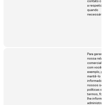
contato co
a respeito d
quando
necessário.
Para gerenc
nossa relaç
comercial c
com você. P
exemplo, pa
mantê-lo
informado s
nossos serv
políticas e
termos, for
lhe informa
administrati