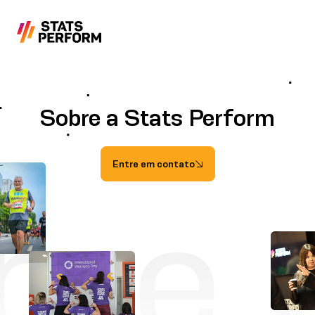
Pular para o conteúdo principal
Sobre a Stats Perform
Entre em contato
bre 