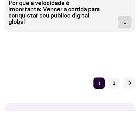
Por que a velocidade é
importante: Vencer a corrida para
conquistar seu público digital
global
1
2
Mídia e Criadores
Aumente o engajamento e amplie seu público
compartilhando as informações em tempo real nas quais