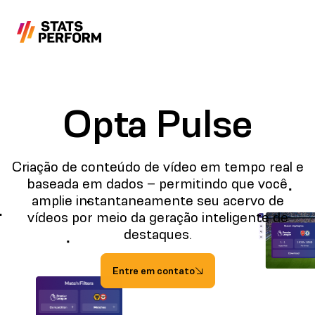
Pular para o conteúdo principal
Opta Pulse
Criação de conteúdo de vídeo em tempo real e
baseada em dados – permitindo que você
amplie instantaneamente seu acervo de
vídeos por meio da geração inteligente de
destaques.
Entre em contato