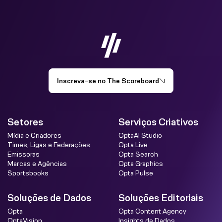
Inscreva-se no The Scoreboard
Setores
Serviços Criativos
Mídia e Criadores
OptaAI Studio
Times, Ligas e Federações
Opta Live
Emissoras
Opta Search
Marcas e Agências
Opta Graphics
Sportsbooks
Opta Pulse
Soluções de Dados
Soluções Editoriais
Opta
Opta Content Agency
OptaVision
Insights de Dados