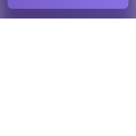
Início
Insights
Pesquisar
Filtro
Tipos
Todos
Comunicado à imprensa
Notícias
Anúncios
Estudo de caso
Liderança inovadora
Documentação do produto
Relatórios