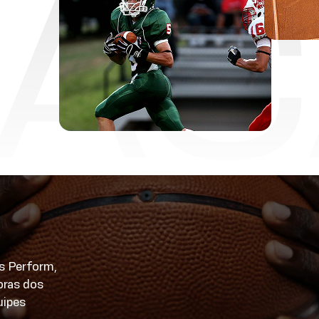
LAC
s Perform,
oras dos
uipes