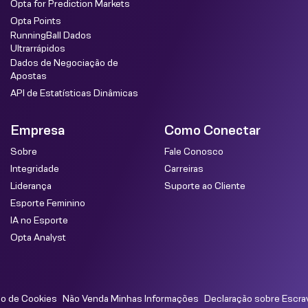
Opta for Prediction Markets
Opta Points
RunningBall Dados
Ultrarrápidos
Dados de Negociação de
Apostas
API de Estatísticas Dinâmicas
Empresa
Como Conectar
Sobre
Fale Conosco
Integridade
Carreiras
Liderança
Suporte ao Cliente
Esporte Feminino
IA no Esporte
Opta Analyst
so de Cookies
Não Venda Minhas Informações
Declaração sobre Escra