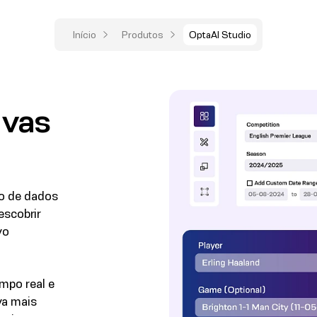
Início
Produtos
OptaAI Studio
ivas
co de dados
escobrir
vo
mpo real e
va mais