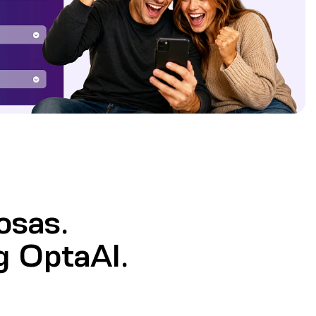
osas.
g OptaAI.