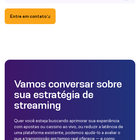
Entre em contato
Vamos conversar sobre
sua estratégia de
streaming
Quer você esteja buscando aprimorar sua experiência
com apostas ou cassino ao vivo, ou reduzir a latência de
uma plataforma existente, podemos ajudá-lo a avaliar o
que a transmissão em tempo real oferece — e como