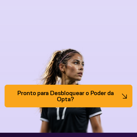
Pronto para Desbloquear o Poder da
Opta?