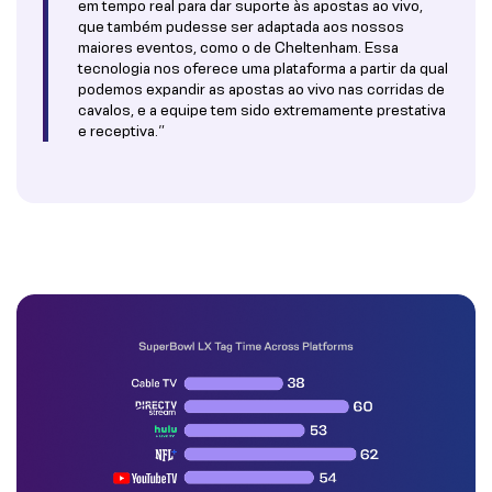
em tempo real para dar suporte às apostas ao vivo,
que também pudesse ser adaptada aos nossos
maiores eventos, como o de Cheltenham. Essa
tecnologia nos oferece uma plataforma a partir da qual
podemos expandir as apostas ao vivo nas corridas de
cavalos, e a equipe tem sido extremamente prestativa
e receptiva.”