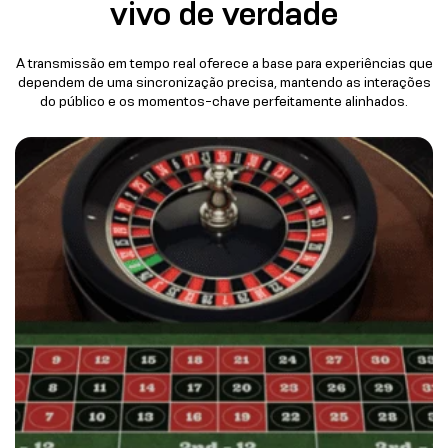
vivo de verdade
A transmissão em tempo real oferece a base para experiências que
dependem de uma sincronização precisa, mantendo as interações
do público e os momentos-chave perfeitamente alinhados.