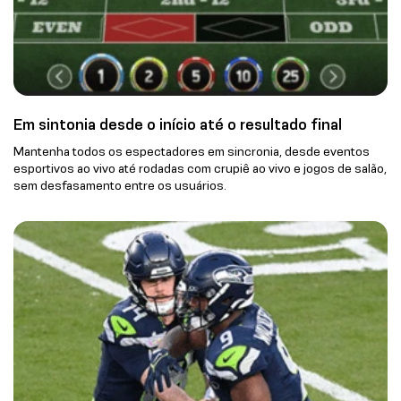
Em sintonia desde o início até o resultado final
Mantenha todos os espectadores em sincronia, desde eventos
esportivos ao vivo até rodadas com crupiê ao vivo e jogos de salão,
sem desfasamento entre os usuários.