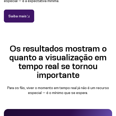
especial — é a expectativa mínima.
Saiba mais
Os resultados mostram o
quanto a visualização em
tempo real se tornou
importante
Para os fãs, viver o momento em tempo real já não é um recurso
especial — é o mínimo que se espera.