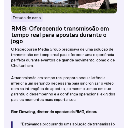
Estudo de caso
RMG: Oferecendo transmissão em
tempo real para apostas durante o
jogo
O Racecourse Media Group precisava de uma solução de
transmissão em tempo real para oferecer uma experiência
perfeita durante eventos de grande movimento, como o de
Cheltenham.
A transmissão em tempo real proporcionou a latência
inferior a um segundo necessária para sincronizar o vídeo
com as interações de apostas, ao mesmo tempo em que
garantiu o desempenho e a confiança operacional exigidos
para os momentos mais importantes.
Ben Dowding
, diretor de apostas da RMG, disse:
“Estávamos procurando uma solução de transmissão