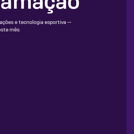
gramação
rações e tecnologia esportiva —
este mês.