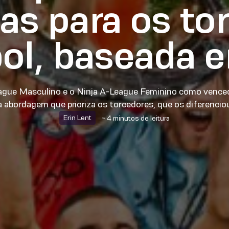
as para os to
bol, baseada 
gue Masculino e o Ninja A-League Feminino como venc
a abordagem que prioriza os torcedores, que os diferencio
Erin Lent
~ 4 minutos de leitura