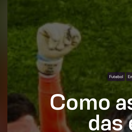
Futebol
Em
Como as
das 