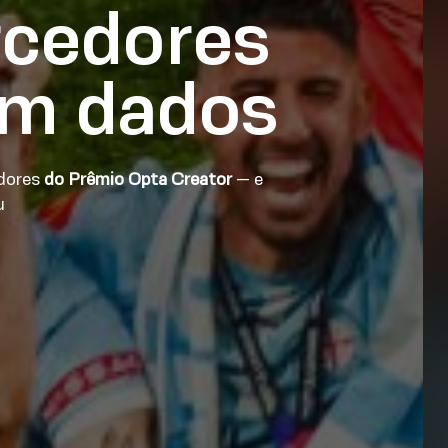
rcedores
em dados
edores
do Prêmio Opta Creator
— e
u