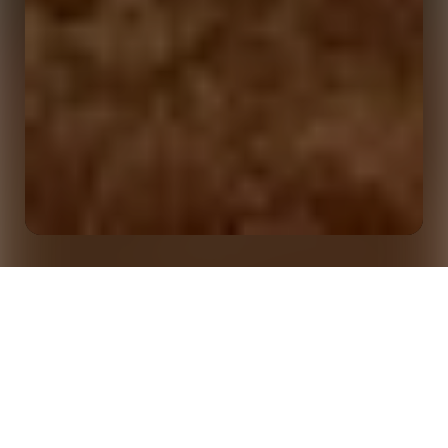
Anime os fãs, coordene a cobertura da mídia e
Início
Insights
chegue em casa a tempo para o jantar