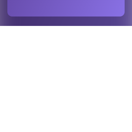
A KAUST Academy lança um programa de verão
Início
Insights
sobre inteligência artificial aplicada ao esporte, em
colaboração com Vista Partners e Stats Perform
Em uma iniciativa pioneira que reúne ciência de dados,
tecnologia esportiva e desenvolvimento da força de trabalho,
a Universidade de Ciência e Tecnologia Rei Abdullah
(“KAUST”) lançou um programa intensivo de treinamento de
verão intitulado “Inteligência Artificial no Esporte”. O
programa foi realizado em parceria estratégica com Vista
Partners (Vista”), uma das principais investidoras globais em
tecnologia, e Stats Perform, uma empresa Vista e referência
mundial em inteligência artificial (IA) e análise de dados
esportivos.
Em apoio à Visão 2030 da Arábia Saudita, esta parceria
estratégica demonstra o compromisso de investir em