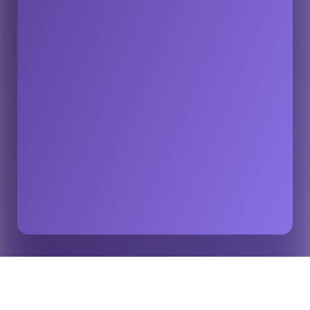
Início
Insights
Download do cliente Runningball