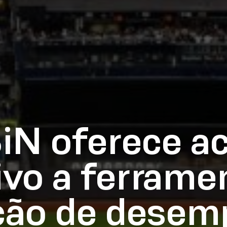
iN oferece a
ivo a ferrame
ção de dese