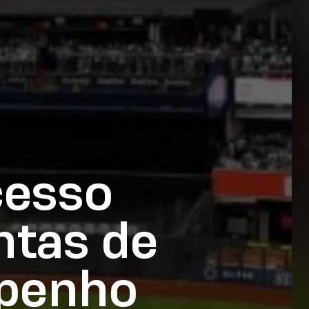
cesso
ntas de
mpenho