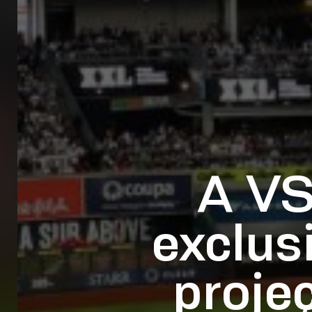
A VS
exclus
proje