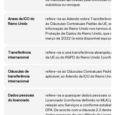
substitua ou revogue.
Anexo da ICO do
refere-se ao Adendo sobre Transferência 
Reino Unido
às Cláusulas Contratuais Padrão da UE, emi
Informação do Reino Unido nos termos da s
Proteção de Dados do Reino Unido, que ent
março de 2022 (e está disponível aqui por m
Transferência
refere-se a uma transferência abrangida p
internacional
da UE ou do RGPD do Reino Unido (conform
Cláusulas de
refere-se às Cláusulas Contratuais Padrão
transferência
aplicável, ao Adendo da ICO do Reino Unido
internacional
Dados pessoais
refere-se a quaisquer dados pessoais con
do licenciado
Licenciado (conforme definido no MLA) p
relação aos Serviços e conforme estabele
DPA. De acordo com a cláusula 2.2 deste DP
dados pessoais de uma Afiliada do Licencia