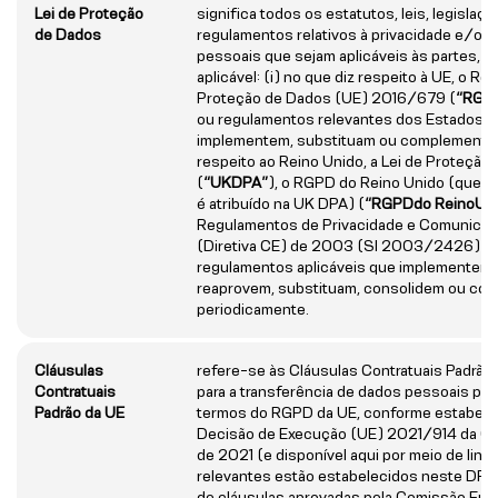
Lei de Proteção
significa todos os estatutos, leis, legislaçã
de Dados
regulamentos relativos à privacidade e/ou
pessoais que sejam aplicáveis às partes, i
aplicável: (i) no que diz respeito à UE, o R
Proteção de Dados (UE) 2016/679 (
“RGP
ou regulamentos relevantes dos Estados
implementem, substituam ou complementem;
respeito ao Reino Unido, a Lei de Proteçã
(
“UK
DPA”
), o RGPD do Reino Unido (que te
é atribuído na UK DPA) (
“RGPD
do Reino
Un
Regulamentos de Privacidade e Comunicaç
(Diretiva CE) de 2003 (SI 2003/2426); e (i
regulamentos aplicáveis que implementem, 
reaprovem, substituam, consolidem ou c
periodicamente.
Cláusulas
refere-se às Cláusulas Contratuais Padrão
Contratuais
para a transferência de dados pessoais par
Padrão da UE
termos do RGPD da UE, conforme estabele
Decisão de Execução (UE) 2021/914 da Co
de 2021 (e disponível aqui por meio de link
relevantes estão estabelecidos neste DPA,
de cláusulas aprovadas pela Comissão Europ