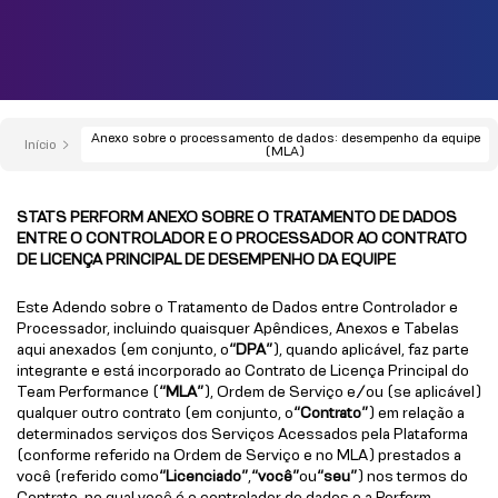
Anexo sobre o processamento de dados: desempenho da equipe
Início
(MLA)
STATS PERFORM ANEXO SOBRE O TRATAMENTO DE DADOS
ENTRE O CONTROLADOR E O PROCESSADOR AO CONTRATO
DE LICENÇA PRINCIPAL DE DESEMPENHO DA EQUIPE
Este Adendo sobre o Tratamento de Dados entre Controlador e
Processador, incluindo quaisquer Apêndices, Anexos e Tabelas
aqui anexados (em conjunto, o
“DPA”
), quando aplicável, faz parte
integrante e está incorporado ao Contrato de Licença Principal do
Team Performance (
“MLA”
), Ordem de Serviço e/ou (se aplicável)
qualquer outro contrato (em conjunto, o
“Contrato”
) em relação a
determinados serviços dos Serviços Acessados pela Plataforma
(conforme referido na Ordem de Serviço e no MLA) prestados a
você (referido como
“Licenciado”
,
“você”
ou
“seu”
) nos termos do
Contrato, no qual você é o controlador de dados e a Perform