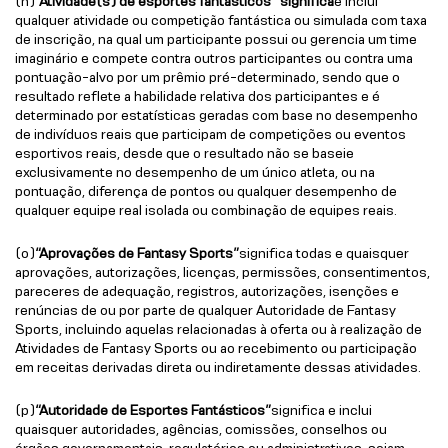
(n)
“Atividade(s) de esportes fantásticos” significa
e inclui
qualquer atividade ou competição fantástica ou simulada com taxa
de inscrição, na qual um participante possui ou gerencia um time
imaginário e compete contra outros participantes ou contra uma
pontuação-alvo por um prêmio pré-determinado, sendo que o
resultado reflete a habilidade relativa dos participantes e é
determinado por estatísticas geradas com base no desempenho
de indivíduos reais que participam de competições ou eventos
esportivos reais, desde que o resultado não se baseie
exclusivamente no desempenho de um único atleta, ou na
pontuação, diferença de pontos ou qualquer desempenho de
qualquer equipe real isolada ou combinação de equipes reais.
(o)
“Aprovações de Fantasy Sports”
significa todas e quaisquer
aprovações, autorizações, licenças, permissões, consentimentos,
pareceres de adequação, registros, autorizações, isenções e
renúncias de ou por parte de qualquer Autoridade de Fantasy
Sports, incluindo aquelas relacionadas à oferta ou à realização de
Atividades de Fantasy Sports ou ao recebimento ou participação
em receitas derivadas direta ou indiretamente dessas atividades.
(p)
“Autoridade de Esportes Fantásticos”
significa e inclui
quaisquer autoridades, agências, comissões, conselhos ou
órgãos governamentais, regulatórios ou administrativos, sejam