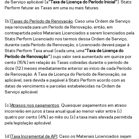
de Serviço aplicável (a
“Taxa de Licença do Período Inicial”
). Stats
Perform faturar as Taxas em uma ou mais faturas.
(b)
Taxas do Período de Renovação
. Caso uma Ordem de Serviço
seja renovada para um Período de Renovação, então, em
contrapartida pelos Materiais Licenciados a serem licenciados pela
Stats Perform Licenciado nos termos dessa Ordem de Serviço,
durante cada Período de Renovação, o Licenciado deverá pagar à
Stats Perform Taxa anual (cada uma, uma
“Taxa de Licença do
Período de Renovação”
) cujo valor será aumentado em quinze por
cento (15%) em relação às Taxas cobradas durante o período de
doze (12) meses imediatamente anterior ao início de cada Período
de Renovação. A Taxa de Licença do Período de Renovação, se
aplicável, será devida e pagável à Stats Perform acordo com as
datas de vencimento e parcelas estabelecidas na Ordem de
Serviço aplicável.
(c)
Atrasos nos pagamentos
. Quaisquer pagamentos em atraso
incorrerão em juros à taxa anual igual ao menor valor entre (i)
quatro por cento (4%) ao mês ou (ii) a taxa mais elevada permitida
pela legislação aplicável.
(d)
Taxa Incremental de API
. Caso os Materiais Licenciados sejam