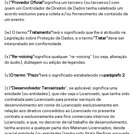
(v)
“Provedor Oficial”
significa um terceiro (ou terceiros) com
quem um Controlador de Direitos de Dados tenha celebrado um
acordo exclusivo para a coleta e/ou fornecimento de conteúdo de
um evento.
(w) O termo
“Tratamento”
terá o significado que lhe é atribuído na
Legislação sobre Proteção de Dados, e o termo
“Tratar”
deve ser
interpretado em conformidade.
(x)
“Re-voicing”
significa qualquer “re-voicing” (ou seja, alteração
do áudio), dublagem ou adição de legendas.
(y)
O termo “Prazo”
terá o significado estabelecido no
parágrafo 2
(z)
“Desenvolvedor Terceirizado
”, se aplicável, significa uma
entidade (ou entidades), que não seja o Licenciado, que tenha sido
contratada pelo Licenciado para prestar serviços de
desenvolvimento em nome do Licenciado exclusivamente em
relação aos direitos concedidos ao Licenciado no presente
contrato e exclusivamente para fins comerciais internos do
Licenciado, e que, no decorrer de tal trabalho de desenvolvimento,
tenha acesso a qualquer parte dos Materiais Licenciados, desde
que tal entidade (ou entidades) tenha sido Stats Perform aprovada