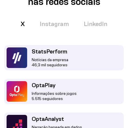
nas redes sociais
X
Instagram
LinkedIn
StatsPerform
Notícias da empresa
46,3 mil seguidores
OptaPlay
Informações sobre jogos
5.515 seguidores
OptaAnalyst
Narração baseada em dados