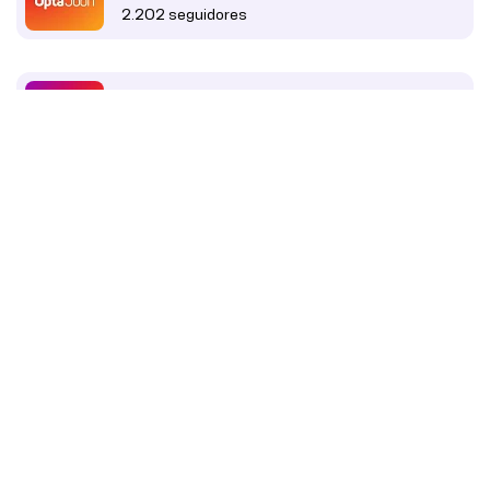
2.202 seguidores
OptaChai
Cobertura do futebol tailandês
1.663 seguidores
OptaJuan
Cobertura esportiva espanhola
13 mil seguidores
OptaJason
Cobertura esportiva da Austrália e da Nova
Zelândia
22,9 mil seguidores
OptaJeev