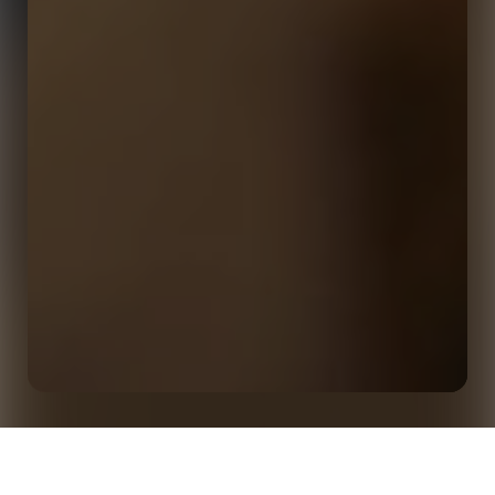
Aceleração da adoção da IA, mudanças nas
expectativas dos torcedores e nas prioridades dos
Início
Insights
patrocinadores: Pesquisa sobre tendências de