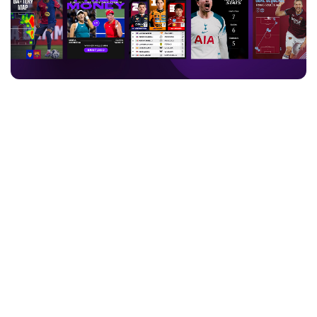
As entidades esportivas não são mais apenas detentoras de
direitos — elas são verdadeiras fábricas de conteúdo. Atualmente,
os torcedores distribuem seu consumo por mais canais do que
nunca, e o nível de exigência para conquistar sua atenção não para
de subir: 79% dos torcedores se interessam mais pelo conteúdo
quando há elementos virtuais ou gráficos, 84% afirmam que os
dados da partida enriquecem sua compreensão do jogo e 44%
participam ativamente das redes sociais durante eventos ao vivo
dos quais assistem pessoalmente.
Essa mudança está impulsionando investimentos reais. A mídia
esportiva está se voltando decididamente para recursos visuais
baseados em dados, pois a demanda dos fãs e o valor para os
patrocinadores estão caminhando nessa direção.